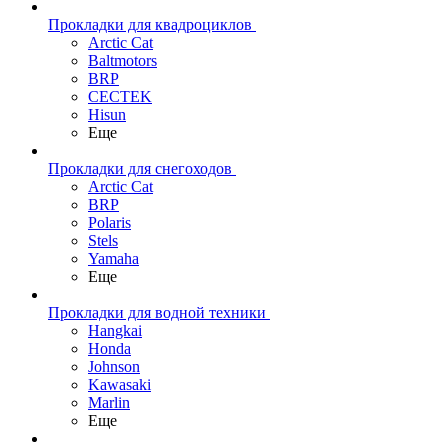
Прокладки для квадроциклов
Arctic Cat
Baltmotors
BRP
CECTEK
Hisun
Еще
Прокладки для снегоходов
Arctic Cat
BRP
Polaris
Stels
Yamaha
Еще
Прокладки для водной техники
Hangkai
Honda
Johnson
Kawasaki
Marlin
Еще