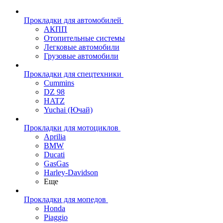
Прокладки для автомобилей
АКПП
Отопительные системы
Легковые автомобили
Грузовые автомобили
Прокладки для спецтехники
Cummins
DZ 98
HATZ
Yuchai (Ючай)
Прокладки для мотоциклов
Aprilia
BMW
Ducati
GasGas
Harley-Davidson
Еще
Прокладки для мопедов
Honda
Piaggio