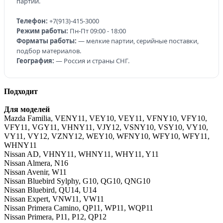
партий.
Телефон:
+7(913)-415-3000
Режим работы:
Пн-Пт 09:00 - 18:00
Форматы работы:
— мелкие партии, серийные поставки,
подбор материалов.
География:
— Россия и страны СНГ.
Подходит
Для моделей
Mazda Familia, VENY11, VEY10, VEY11, VFNY10, VFY10,
VFY11, VGY11, VHNY11, VJY12, VSNY10, VSY10, VY10,
VY11, VY12, VZNY12, WEY10, WFNY10, WFY10, WFY11,
WHNY11
Nissan AD, VHNY11, WHNY11, WHY11, Y11
Nissan Almera, N16
Nissan Avenir, W11
Nissan Bluebird Sylphy, G10, QG10, QNG10
Nissan Bluebird, QU14, U14
Nissan Expert, VNW11, VW11
Nissan Primera Camino, QP11, WP11, WQP11
Nissan Primera, P11, P12, QP12