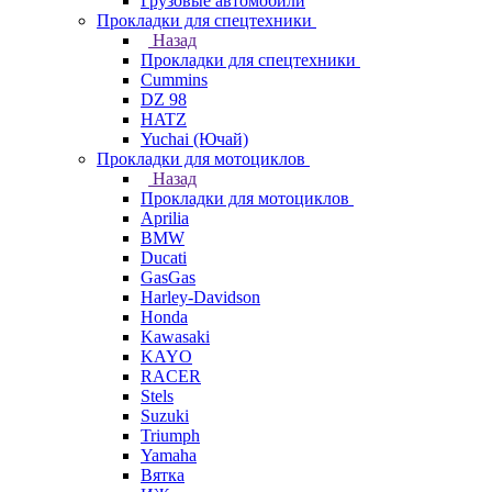
Грузовые автомобили
Прокладки для спецтехники
Назад
Прокладки для спецтехники
Cummins
DZ 98
HATZ
Yuchai (Ючай)
Прокладки для мотоциклов
Назад
Прокладки для мотоциклов
Aprilia
BMW
Ducati
GasGas
Harley-Davidson
Honda
Kawasaki
KAYO
RACER
Stels
Suzuki
Triumph
Yamaha
Вятка