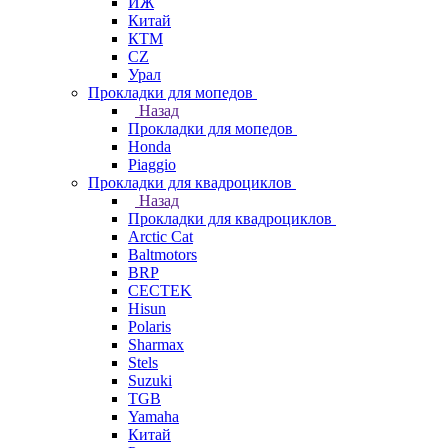
ИЖ
Китай
КТМ
СZ
Урал
Прокладки для мопедов
Назад
Прокладки для мопедов
Honda
Piaggio
Прокладки для квадроциклов
Назад
Прокладки для квадроциклов
Arctic Cat
Baltmotors
BRP
CECTEK
Hisun
Polaris
Sharmax
Stels
Suzuki
TGB
Yamaha
Китай