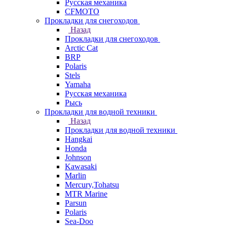
Русская механика
СFMOTO
Прокладки для снегоходов
Назад
Прокладки для снегоходов
Arctic Cat
BRP
Polaris
Stels
Yamaha
Русская механика
Рысь
Прокладки для водной техники
Назад
Прокладки для водной техники
Hangkai
Honda
Johnson
Kawasaki
Marlin
Mercury,Tohatsu
MTR Marine
Parsun
Polaris
Sea-Doo