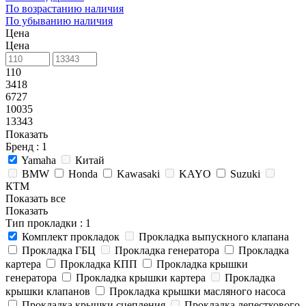
По возрастанию наличия
По убыванию наличия
Цена
Цена
110
3418
6727
10035
13343
Показать
Бренд
: 1
Yamaha
Китай
BMW
Honda
Kawasaki
KAYO
Suzuki
КТМ
Показать все
Показать
Тип прокладки
: 1
Комплект прокладок
Прокладка выпускного клапана
Прокладка ГБЦ
Прокладка генератора
Прокладка
картера
Прокладка КПП
Прокладка крышки
генератора
Прокладка крышки картера
Прокладка
крышки клапанов
Прокладка крышки масляного насоса
Прокладка крышки сцепления
Прокладка лепесткового