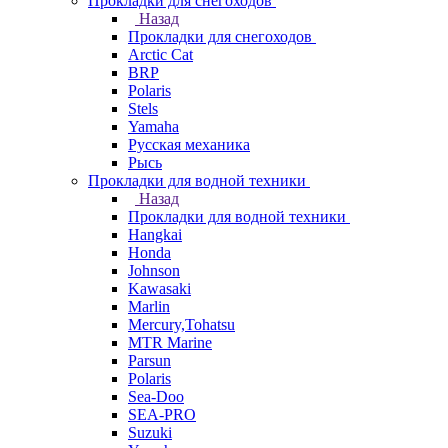
Прокладки для снегоходов
Назад
Прокладки для снегоходов
Arctic Cat
BRP
Polaris
Stels
Yamaha
Русская механика
Рысь
Прокладки для водной техники
Назад
Прокладки для водной техники
Hangkai
Honda
Johnson
Kawasaki
Marlin
Mercury,Tohatsu
MTR Marine
Parsun
Polaris
Sea-Doo
SEA-PRO
Suzuki