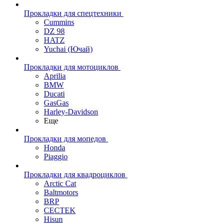
Прокладки для спецтехники
Cummins
DZ 98
HATZ
Yuchai (Ючай)
Прокладки для мотоциклов
Aprilia
BMW
Ducati
GasGas
Harley-Davidson
Еще
Прокладки для мопедов
Honda
Piaggio
Прокладки для квадроциклов
Arctic Cat
Baltmotors
BRP
CECTEK
Hisun