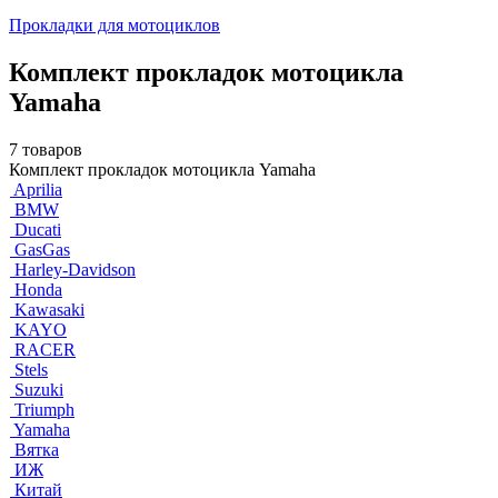
Прокладки для мотоциклов
Комплект прокладок мотоцикла
Yamaha
7 товаров
Комплект прокладок мотоцикла Yamaha
Aprilia
BMW
Ducati
GasGas
Harley-Davidson
Honda
Kawasaki
KAYO
RACER
Stels
Suzuki
Triumph
Yamaha
Вятка
ИЖ
Китай