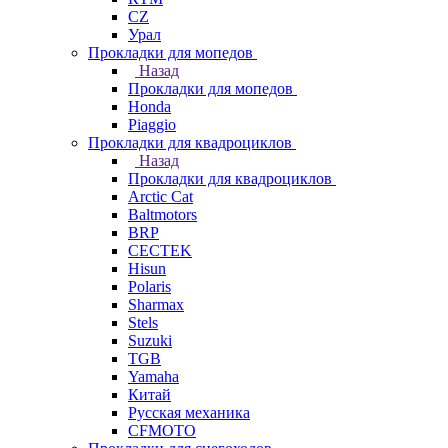
СZ
Урал
Прокладки для мопедов
Назад
Прокладки для мопедов
Honda
Piaggio
Прокладки для квадроциклов
Назад
Прокладки для квадроциклов
Arctic Cat
Baltmotors
BRP
CECTEK
Hisun
Polaris
Sharmax
Stels
Suzuki
TGB
Yamaha
Китай
Русская механика
СFMOTO