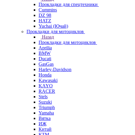
Прокладки для спецтехники
Cummins
DZ 98
HATZ
Yuchai (Ючай)
Прокладки для мотоциклов
Назад
Прокладки для мотоциклов
Aprilia
BMW
Ducati
GasGas
Harley-Davidson
Honda
Kawasaki
KAYO
RACER
Stels
Suzuki
Triumph
Yamaha
Вятка
ИЖ
Китай
КТМ