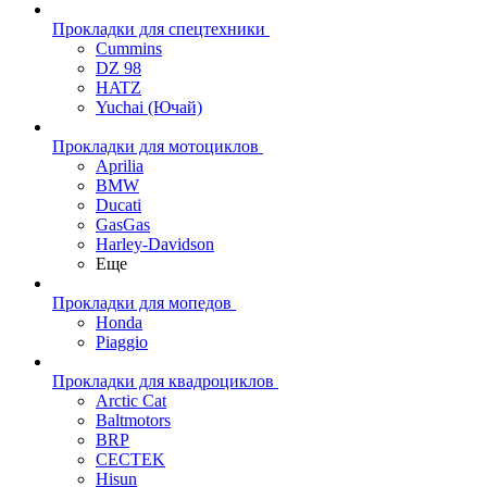
Прокладки для спецтехники
Cummins
DZ 98
HATZ
Yuchai (Ючай)
Прокладки для мотоциклов
Aprilia
BMW
Ducati
GasGas
Harley-Davidson
Еще
Прокладки для мопедов
Honda
Piaggio
Прокладки для квадроциклов
Arctic Cat
Baltmotors
BRP
CECTEK
Hisun