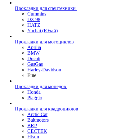
Прокладки для спецтехники
Cummins
DZ 98
HATZ
Yuchai (Ючай)
Прокладки для мотоциклов
Aprilia
BMW
Ducati
GasGas
Harley-Davidson
Еще
Прокладки для мопедов
Honda
Piaggio
Прокладки для квадроциклов
Arctic Cat
Baltmotors
BRP
CECTEK
Hisun