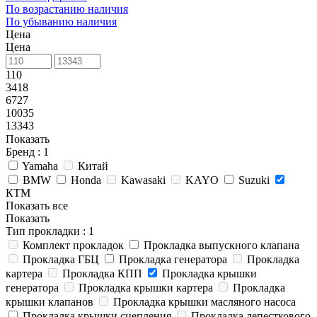
По возрастанию наличия
По убыванию наличия
Цена
Цена
110
3418
6727
10035
13343
Показать
Бренд
: 1
Yamaha
Китай
BMW
Honda
Kawasaki
KAYO
Suzuki
КТМ
Показать все
Показать
Тип прокладки
: 1
Комплект прокладок
Прокладка выпускного клапана
Прокладка ГБЦ
Прокладка генератора
Прокладка
картера
Прокладка КПП
Прокладка крышки
генератора
Прокладка крышки картера
Прокладка
крышки клапанов
Прокладка крышки масляного насоса
Прокладка крышки сцепления
Прокладка лепесткового