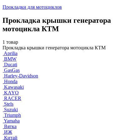
Прокладки для мотоциклов
Прокладка крышки генератора
мотоцикла КТМ
1 товар
Прокладка крышки генератора мотоцикла КТМ
Aprilia
BMW
Ducati
GasGas
Harley-Davidson
Honda
Kawasaki
KAYO
RACER
Stels
Suzuki
Triumph
Yamaha
Вятка
ИЖ
Китай