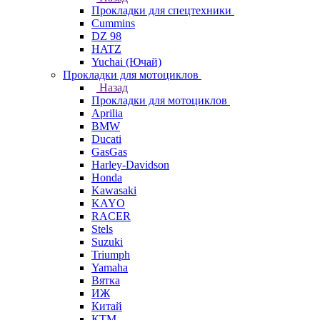
Прокладки для спецтехники
Cummins
DZ 98
HATZ
Yuchai (Ючай)
Прокладки для мотоциклов
Назад
Прокладки для мотоциклов
Aprilia
BMW
Ducati
GasGas
Harley-Davidson
Honda
Kawasaki
KAYO
RACER
Stels
Suzuki
Triumph
Yamaha
Вятка
ИЖ
Китай
КТМ