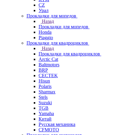
СZ
Урал
Прокладки для мопедов
Назад
Прокладки для мопедов
Honda
Piaggio
Прокладки для квадроциклов
Назад
Прокладки для квадроциклов
Arctic Cat
Baltmotors
BRP
CECTEK
Hisun
Polaris
Sharmax
Stels
Suzuki
TGB
Yamaha
Китай
Русская механика
СFMOTO