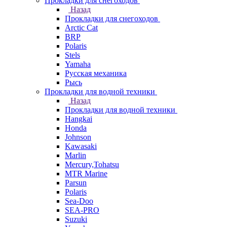
Прокладки для снегоходов
Назад
Прокладки для снегоходов
Arctic Cat
BRP
Polaris
Stels
Yamaha
Русская механика
Рысь
Прокладки для водной техники
Назад
Прокладки для водной техники
Hangkai
Honda
Johnson
Kawasaki
Marlin
Mercury,Tohatsu
MTR Marine
Parsun
Polaris
Sea-Doo
SEA-PRO
Suzuki