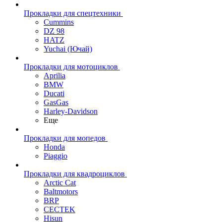
Прокладки для спецтехники
Cummins
DZ 98
HATZ
Yuchai (Ючай)
Прокладки для мотоциклов
Aprilia
BMW
Ducati
GasGas
Harley-Davidson
Еще
Прокладки для мопедов
Honda
Piaggio
Прокладки для квадроциклов
Arctic Cat
Baltmotors
BRP
CECTEK
Hisun