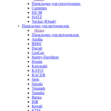
Прокладки для спецтехники
Cummins
DZ 98
HATZ
Yuchai (Ючай)
Прокладки для мотоциклов
Назад
Прокладки для мотоциклов
Aprilia
BMW
Ducati
GasGas
Harley-Davidson
Honda
Kawasaki
KAYO
RACER
Stels
Suzuki
Triumph
Yamaha
Вятка
ИЖ
Китай
КТМ