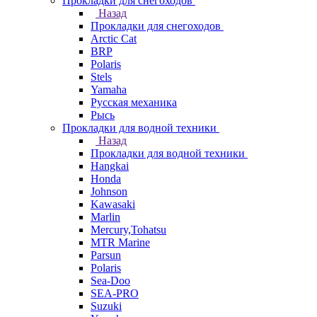
Прокладки для снегоходов
Назад
Прокладки для снегоходов
Arctic Cat
BRP
Polaris
Stels
Yamaha
Русская механика
Рысь
Прокладки для водной техники
Назад
Прокладки для водной техники
Hangkai
Honda
Johnson
Kawasaki
Marlin
Mercury,Tohatsu
MTR Marine
Parsun
Polaris
Sea-Doo
SEA-PRO
Suzuki