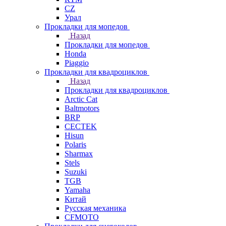
СZ
Урал
Прокладки для мопедов
Назад
Прокладки для мопедов
Honda
Piaggio
Прокладки для квадроциклов
Назад
Прокладки для квадроциклов
Arctic Cat
Baltmotors
BRP
CECTEK
Hisun
Polaris
Sharmax
Stels
Suzuki
TGB
Yamaha
Китай
Русская механика
СFMOTO