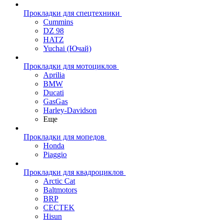
Прокладки для спецтехники
Cummins
DZ 98
HATZ
Yuchai (Ючай)
Прокладки для мотоциклов
Aprilia
BMW
Ducati
GasGas
Harley-Davidson
Еще
Прокладки для мопедов
Honda
Piaggio
Прокладки для квадроциклов
Arctic Cat
Baltmotors
BRP
CECTEK
Hisun