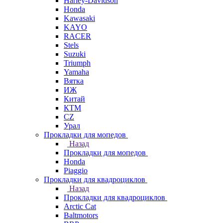
Harley-Davidson
Honda
Kawasaki
KAYO
RACER
Stels
Suzuki
Triumph
Yamaha
Вятка
ИЖ
Китай
КТМ
СZ
Урал
Прокладки для мопедов
Назад
Прокладки для мопедов
Honda
Piaggio
Прокладки для квадроциклов
Назад
Прокладки для квадроциклов
Arctic Cat
Baltmotors