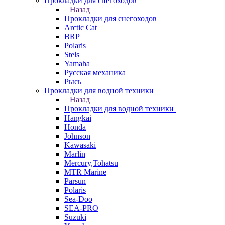
Прокладки для снегоходов
Назад
Прокладки для снегоходов
Arctic Cat
BRP
Polaris
Stels
Yamaha
Русская механика
Рысь
Прокладки для водной техники
Назад
Прокладки для водной техники
Hangkai
Honda
Johnson
Kawasaki
Marlin
Mercury,Tohatsu
MTR Marine
Parsun
Polaris
Sea-Doo
SEA-PRO
Suzuki