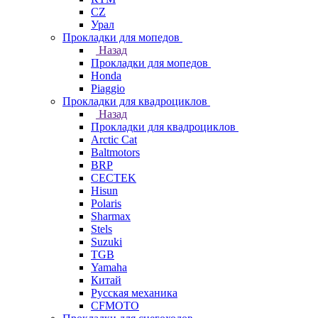
СZ
Урал
Прокладки для мопедов
Назад
Прокладки для мопедов
Honda
Piaggio
Прокладки для квадроциклов
Назад
Прокладки для квадроциклов
Arctic Cat
Baltmotors
BRP
CECTEK
Hisun
Polaris
Sharmax
Stels
Suzuki
TGB
Yamaha
Китай
Русская механика
СFMOTO