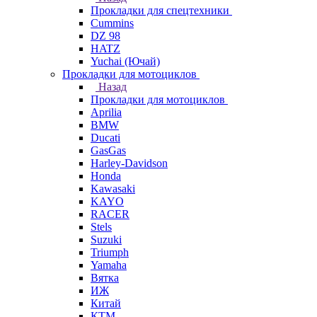
Прокладки для спецтехники
Cummins
DZ 98
HATZ
Yuchai (Ючай)
Прокладки для мотоциклов
Назад
Прокладки для мотоциклов
Aprilia
BMW
Ducati
GasGas
Harley-Davidson
Honda
Kawasaki
KAYO
RACER
Stels
Suzuki
Triumph
Yamaha
Вятка
ИЖ
Китай
КТМ