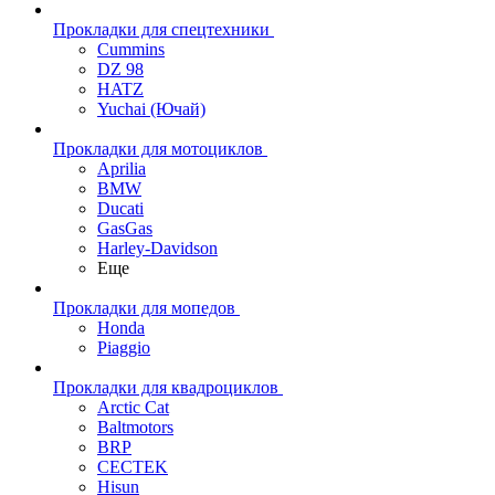
Прокладки для спецтехники
Cummins
DZ 98
HATZ
Yuchai (Ючай)
Прокладки для мотоциклов
Aprilia
BMW
Ducati
GasGas
Harley-Davidson
Еще
Прокладки для мопедов
Honda
Piaggio
Прокладки для квадроциклов
Arctic Cat
Baltmotors
BRP
CECTEK
Hisun