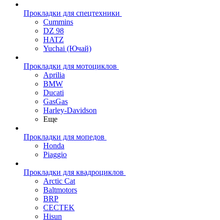
Прокладки для спецтехники
Cummins
DZ 98
HATZ
Yuchai (Ючай)
Прокладки для мотоциклов
Aprilia
BMW
Ducati
GasGas
Harley-Davidson
Еще
Прокладки для мопедов
Honda
Piaggio
Прокладки для квадроциклов
Arctic Cat
Baltmotors
BRP
CECTEK
Hisun