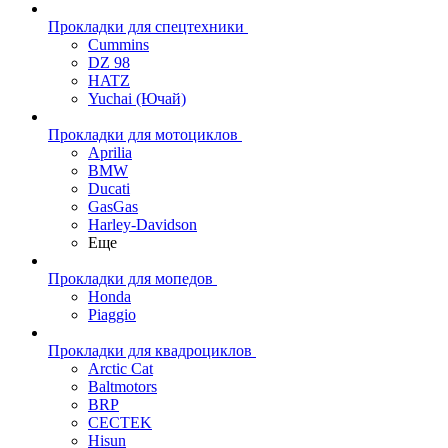
Прокладки для спецтехники
Cummins
DZ 98
HATZ
Yuchai (Ючай)
Прокладки для мотоциклов
Aprilia
BMW
Ducati
GasGas
Harley-Davidson
Еще
Прокладки для мопедов
Honda
Piaggio
Прокладки для квадроциклов
Arctic Cat
Baltmotors
BRP
CECTEK
Hisun