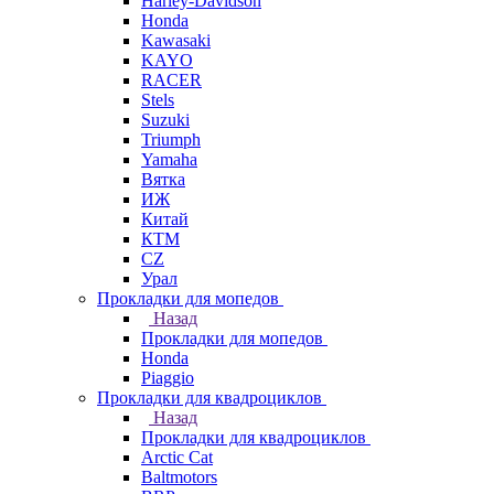
Harley-Davidson
Honda
Kawasaki
KAYO
RACER
Stels
Suzuki
Triumph
Yamaha
Вятка
ИЖ
Китай
КТМ
СZ
Урал
Прокладки для мопедов
Назад
Прокладки для мопедов
Honda
Piaggio
Прокладки для квадроциклов
Назад
Прокладки для квадроциклов
Arctic Cat
Baltmotors