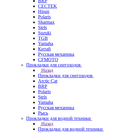
BRP
CECTEK
Hisun
Polaris
Sharmax
Stels
Suzuki
TGB
Yamaha
Китай
Русская механика
СFMOTO
Прокладки для снегоходов
Назад
Прокладки для снегоходов
Arctic Cat
BRP
Polaris
Stels
Yamaha
Русская механика
Рысь
Прокладки для водной техники
Назад
Прокладки для водной техники