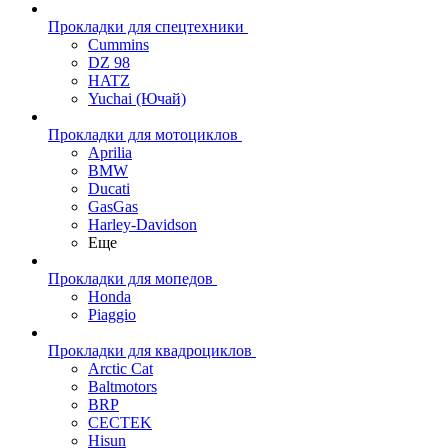
Прокладки для спецтехники
Cummins
DZ 98
HATZ
Yuchai (Ючай)
Прокладки для мотоциклов
Aprilia
BMW
Ducati
GasGas
Harley-Davidson
Еще
Прокладки для мопедов
Honda
Piaggio
Прокладки для квадроциклов
Arctic Cat
Baltmotors
BRP
CECTEK
Hisun