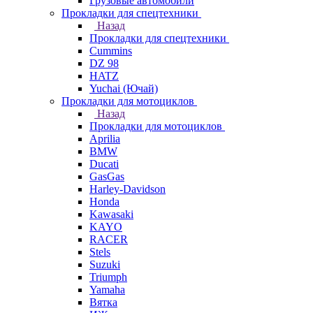
Грузовые автомобили
Прокладки для спецтехники
Назад
Прокладки для спецтехники
Cummins
DZ 98
HATZ
Yuchai (Ючай)
Прокладки для мотоциклов
Назад
Прокладки для мотоциклов
Aprilia
BMW
Ducati
GasGas
Harley-Davidson
Honda
Kawasaki
KAYO
RACER
Stels
Suzuki
Triumph
Yamaha
Вятка