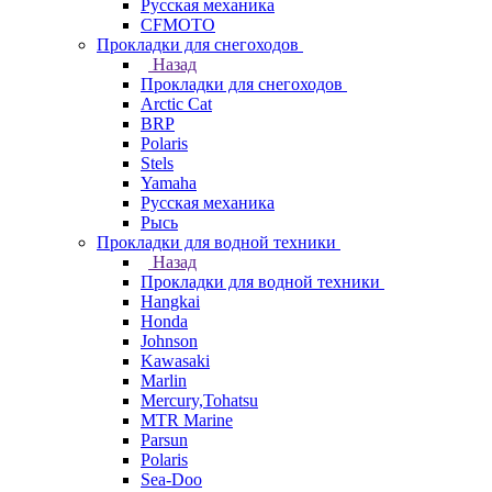
Русская механика
СFMOTO
Прокладки для снегоходов
Назад
Прокладки для снегоходов
Arctic Cat
BRP
Polaris
Stels
Yamaha
Русская механика
Рысь
Прокладки для водной техники
Назад
Прокладки для водной техники
Hangkai
Honda
Johnson
Kawasaki
Marlin
Mercury,Tohatsu
MTR Marine
Parsun
Polaris
Sea-Doo