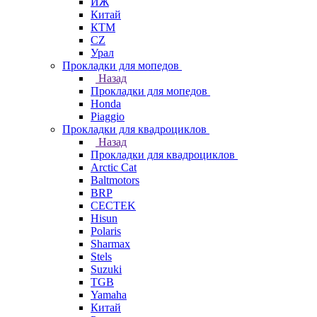
ИЖ
Китай
КТМ
СZ
Урал
Прокладки для мопедов
Назад
Прокладки для мопедов
Honda
Piaggio
Прокладки для квадроциклов
Назад
Прокладки для квадроциклов
Arctic Cat
Baltmotors
BRP
CECTEK
Hisun
Polaris
Sharmax
Stels
Suzuki
TGB
Yamaha
Китай