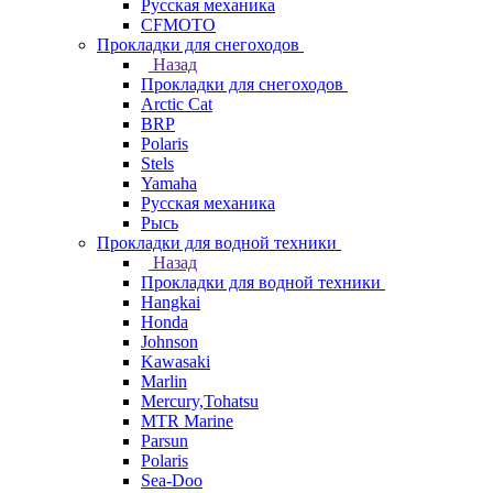
Русская механика
СFMOTO
Прокладки для снегоходов
Назад
Прокладки для снегоходов
Arctic Cat
BRP
Polaris
Stels
Yamaha
Русская механика
Рысь
Прокладки для водной техники
Назад
Прокладки для водной техники
Hangkai
Honda
Johnson
Kawasaki
Marlin
Mercury,Tohatsu
MTR Marine
Parsun
Polaris
Sea-Doo