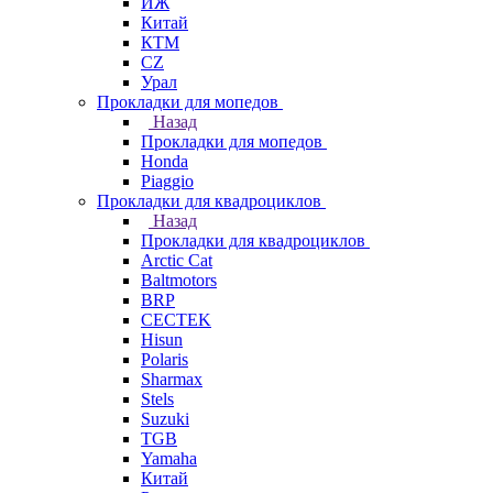
ИЖ
Китай
КТМ
СZ
Урал
Прокладки для мопедов
Назад
Прокладки для мопедов
Honda
Piaggio
Прокладки для квадроциклов
Назад
Прокладки для квадроциклов
Arctic Cat
Baltmotors
BRP
CECTEK
Hisun
Polaris
Sharmax
Stels
Suzuki
TGB
Yamaha
Китай