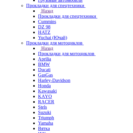
Грузовые автомобили
Прокладки для спецтехники
Назад
Прокладки для спецтехники
Cummins
DZ 98
HATZ
Yuchai (Ючай)
Прокладки для мотоциклов
Назад
Прокладки для мотоциклов
Aprilia
BMW
Ducati
GasGas
Harley-Davidson
Honda
Kawasaki
KAYO
RACER
Stels
Suzuki
Triumph
Yamaha
Вятка