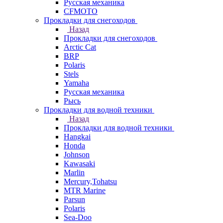
Русская механика
СFMOTO
Прокладки для снегоходов
Назад
Прокладки для снегоходов
Arctic Cat
BRP
Polaris
Stels
Yamaha
Русская механика
Рысь
Прокладки для водной техники
Назад
Прокладки для водной техники
Hangkai
Honda
Johnson
Kawasaki
Marlin
Mercury,Tohatsu
MTR Marine
Parsun
Polaris
Sea-Doo