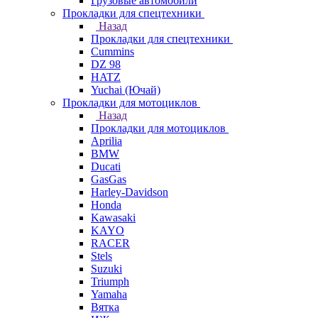
Грузовые автомобили
Прокладки для спецтехники
Назад
Прокладки для спецтехники
Cummins
DZ 98
HATZ
Yuchai (Ючай)
Прокладки для мотоциклов
Назад
Прокладки для мотоциклов
Aprilia
BMW
Ducati
GasGas
Harley-Davidson
Honda
Kawasaki
KAYO
RACER
Stels
Suzuki
Triumph
Yamaha
Вятка