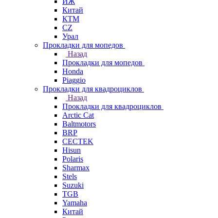
ИЖ
Китай
КТМ
СZ
Урал
Прокладки для мопедов
Назад
Прокладки для мопедов
Honda
Piaggio
Прокладки для квадроциклов
Назад
Прокладки для квадроциклов
Arctic Cat
Baltmotors
BRP
CECTEK
Hisun
Polaris
Sharmax
Stels
Suzuki
TGB
Yamaha
Китай