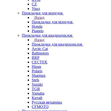
СZ
Урал
Прокладки для мопедов
Назад
Прокладки для мопедов
Honda
Piaggio
Прокладки для квадроциклов
Назад
Прокладки для квадроциклов
Arctic Cat
Baltmotors
BRP
CECTEK
Hisun
Polaris
Sharmax
Stels
Suzuki
TGB
Yamaha
Китай
Русская механика
СFMOTO