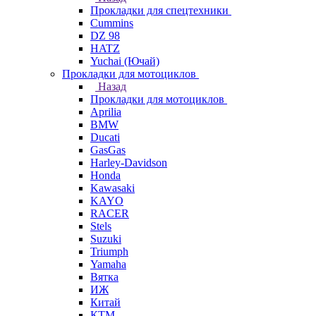
Прокладки для спецтехники
Cummins
DZ 98
HATZ
Yuchai (Ючай)
Прокладки для мотоциклов
Назад
Прокладки для мотоциклов
Aprilia
BMW
Ducati
GasGas
Harley-Davidson
Honda
Kawasaki
KAYO
RACER
Stels
Suzuki
Triumph
Yamaha
Вятка
ИЖ
Китай
КТМ