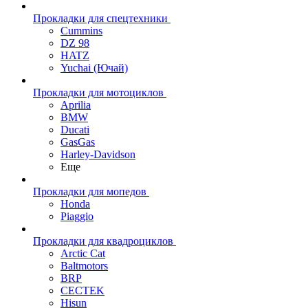
Прокладки для спецтехники
Cummins
DZ 98
HATZ
Yuchai (Ючай)
Прокладки для мотоциклов
Aprilia
BMW
Ducati
GasGas
Harley-Davidson
Еще
Прокладки для мопедов
Honda
Piaggio
Прокладки для квадроциклов
Arctic Cat
Baltmotors
BRP
CECTEK
Hisun