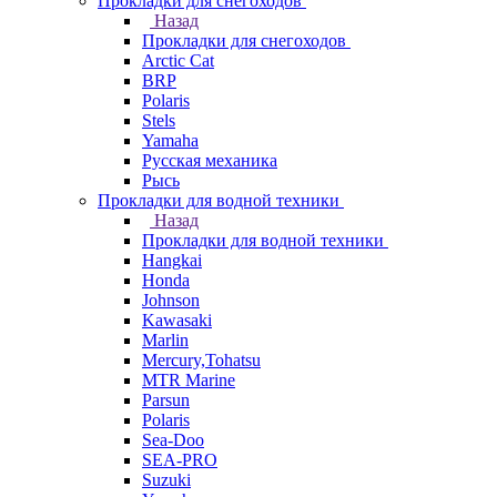
Прокладки для снегоходов
Назад
Прокладки для снегоходов
Arctic Cat
BRP
Polaris
Stels
Yamaha
Русская механика
Рысь
Прокладки для водной техники
Назад
Прокладки для водной техники
Hangkai
Honda
Johnson
Kawasaki
Marlin
Mercury,Tohatsu
MTR Marine
Parsun
Polaris
Sea-Doo
SEA-PRO
Suzuki