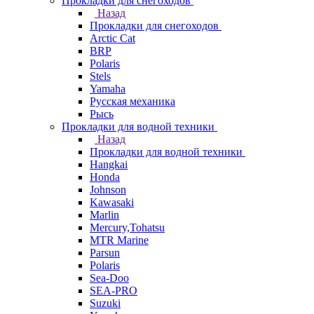
Прокладки для снегоходов
Назад
Прокладки для снегоходов
Arctic Cat
BRP
Polaris
Stels
Yamaha
Русская механика
Рысь
Прокладки для водной техники
Назад
Прокладки для водной техники
Hangkai
Honda
Johnson
Kawasaki
Marlin
Mercury,Tohatsu
MTR Marine
Parsun
Polaris
Sea-Doo
SEA-PRO
Suzuki