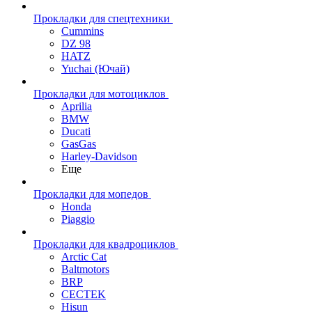
Прокладки для спецтехники
Cummins
DZ 98
HATZ
Yuchai (Ючай)
Прокладки для мотоциклов
Aprilia
BMW
Ducati
GasGas
Harley-Davidson
Еще
Прокладки для мопедов
Honda
Piaggio
Прокладки для квадроциклов
Arctic Cat
Baltmotors
BRP
CECTEK
Hisun