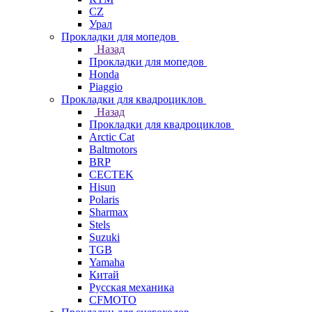
СZ
Урал
Прокладки для мопедов
Назад
Прокладки для мопедов
Honda
Piaggio
Прокладки для квадроциклов
Назад
Прокладки для квадроциклов
Arctic Cat
Baltmotors
BRP
CECTEK
Hisun
Polaris
Sharmax
Stels
Suzuki
TGB
Yamaha
Китай
Русская механика
СFMOTO