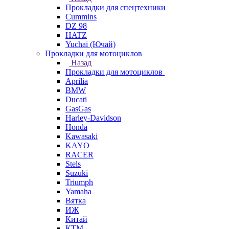
Прокладки для спецтехники
Cummins
DZ 98
HATZ
Yuchai (Ючай)
Прокладки для мотоциклов
Назад
Прокладки для мотоциклов
Aprilia
BMW
Ducati
GasGas
Harley-Davidson
Honda
Kawasaki
KAYO
RACER
Stels
Suzuki
Triumph
Yamaha
Вятка
ИЖ
Китай
КТМ