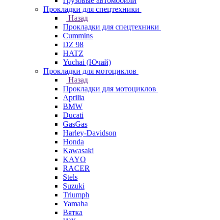
Грузовые автомобили
Прокладки для спецтехники
Назад
Прокладки для спецтехники
Cummins
DZ 98
HATZ
Yuchai (Ючай)
Прокладки для мотоциклов
Назад
Прокладки для мотоциклов
Aprilia
BMW
Ducati
GasGas
Harley-Davidson
Honda
Kawasaki
KAYO
RACER
Stels
Suzuki
Triumph
Yamaha
Вятка