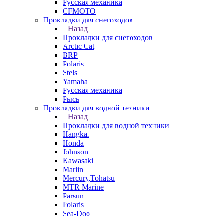
Русская механика
СFMOTO
Прокладки для снегоходов
Назад
Прокладки для снегоходов
Arctic Cat
BRP
Polaris
Stels
Yamaha
Русская механика
Рысь
Прокладки для водной техники
Назад
Прокладки для водной техники
Hangkai
Honda
Johnson
Kawasaki
Marlin
Mercury,Tohatsu
MTR Marine
Parsun
Polaris
Sea-Doo