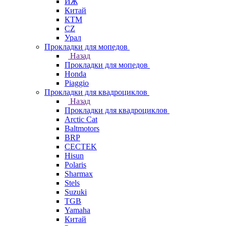
ИЖ
Китай
КТМ
СZ
Урал
Прокладки для мопедов
Назад
Прокладки для мопедов
Honda
Piaggio
Прокладки для квадроциклов
Назад
Прокладки для квадроциклов
Arctic Cat
Baltmotors
BRP
CECTEK
Hisun
Polaris
Sharmax
Stels
Suzuki
TGB
Yamaha
Китай