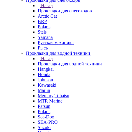
Прокладки для снегоходов
Назад
Прокладки для снегоходов
Arctic Cat
BRP
Polaris
Stels
Yamaha
Русская механика
Рысь
Прокладки для водной техники
Назад
Прокладки для водной техники
Hangkai
Honda
Johnson
Kawasaki
Marlin
Mercury,Tohatsu
MTR Marine
Parsun
Polaris
Sea-Doo
SEA-PRO
Suzuki