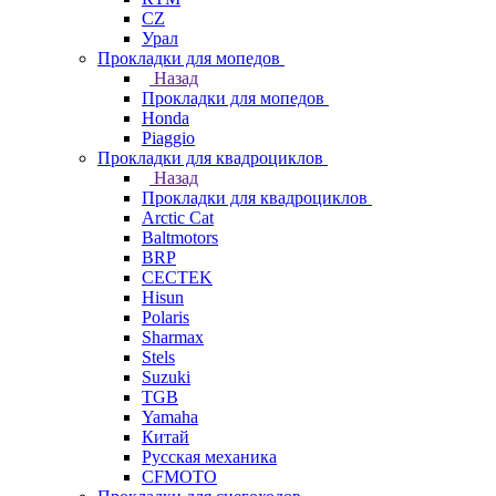
СZ
Урал
Прокладки для мопедов
Назад
Прокладки для мопедов
Honda
Piaggio
Прокладки для квадроциклов
Назад
Прокладки для квадроциклов
Arctic Cat
Baltmotors
BRP
CECTEK
Hisun
Polaris
Sharmax
Stels
Suzuki
TGB
Yamaha
Китай
Русская механика
СFMOTO