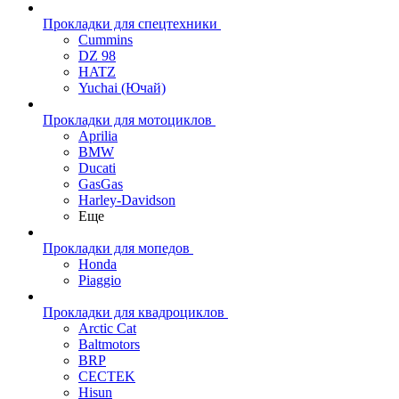
Прокладки для спецтехники
Cummins
DZ 98
HATZ
Yuchai (Ючай)
Прокладки для мотоциклов
Aprilia
BMW
Ducati
GasGas
Harley-Davidson
Еще
Прокладки для мопедов
Honda
Piaggio
Прокладки для квадроциклов
Arctic Cat
Baltmotors
BRP
CECTEK
Hisun