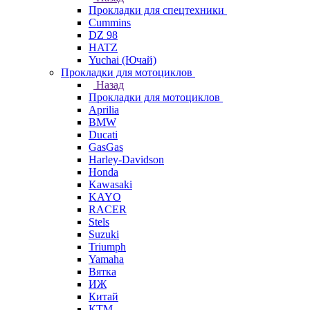
Прокладки для спецтехники
Cummins
DZ 98
HATZ
Yuchai (Ючай)
Прокладки для мотоциклов
Назад
Прокладки для мотоциклов
Aprilia
BMW
Ducati
GasGas
Harley-Davidson
Honda
Kawasaki
KAYO
RACER
Stels
Suzuki
Triumph
Yamaha
Вятка
ИЖ
Китай
КТМ