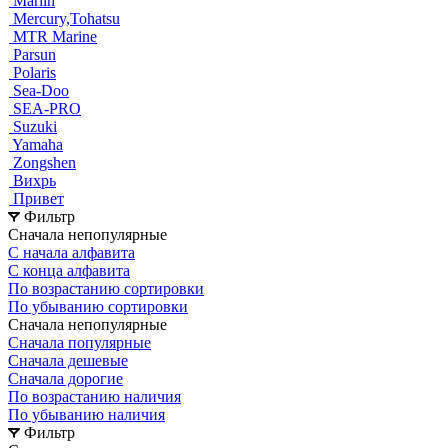
Marlin
Mercury,Tohatsu
MTR Marine
Parsun
Polaris
Sea-Doo
SEA-PRO
Suzuki
Yamaha
Zongshen
Вихрь
Привет
Фильтр
Сначала непопулярные
С начала алфавита
С конца алфавита
По возрастанию сортировки
По убыванию сортировки
Сначала непопулярные
Сначала популярные
Сначала дешевые
Сначала дорогие
По возрастанию наличия
По убыванию наличия
Фильтр