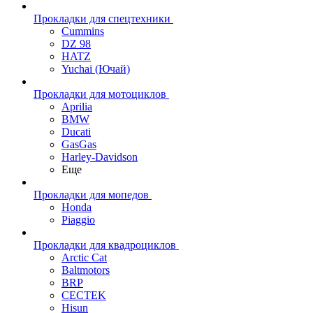
Прокладки для спецтехники
Cummins
DZ 98
HATZ
Yuchai (Ючай)
Прокладки для мотоциклов
Aprilia
BMW
Ducati
GasGas
Harley-Davidson
Еще
Прокладки для мопедов
Honda
Piaggio
Прокладки для квадроциклов
Arctic Cat
Baltmotors
BRP
CECTEK
Hisun