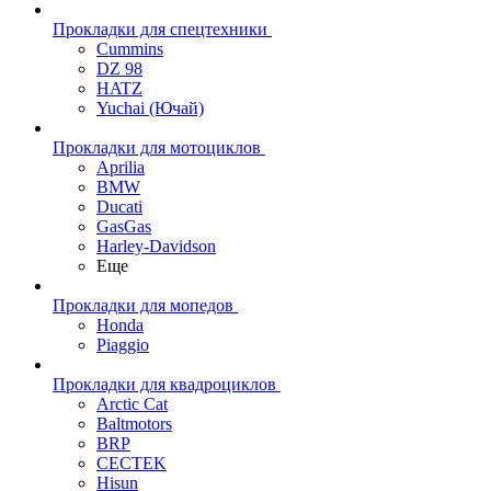
Прокладки для спецтехники
Cummins
DZ 98
HATZ
Yuchai (Ючай)
Прокладки для мотоциклов
Aprilia
BMW
Ducati
GasGas
Harley-Davidson
Еще
Прокладки для мопедов
Honda
Piaggio
Прокладки для квадроциклов
Arctic Cat
Baltmotors
BRP
CECTEK
Hisun