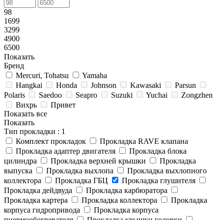
98
1699
3299
4900
6500
Показать
Бренд
Mercuri, Tohatsu
Yamaha
Hangkai
Honda
Johnson
Kawasaki
Parsun
Polaris
Saedoo
Seapro
Suzuki
Yuchai
Zongzhen
Вихрь
Привет
Показать все
Показать
Тип прокладки
: 1
Комплект прокладок
Прокладка RAVE клапана
Прокладка адаптер двигателя
Прокладка блока
цилиндра
Прокладка верхней крышки
Прокладка
выпуска
Прокладка выхлопа
Прокладка выхлопного
коллектора
Прокладка ГБЦ
Прокладка глушителя
Прокладка дейдвуда
Прокладка карбюратора
Прокладка картера
Прокладка коллектора
Прокладка
корпуса гидропривода
Прокладка корпуса
пневмообогревателя
Прокладка крышки головки