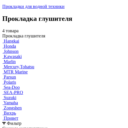
Прокладки для водной техники
Прокладка глушителя
4 товара
Прокладка глушителя
Hangkai
Honda
Johnson
Kawasaki
Marlin
Mercury,Tohatsu
MTR Marine
Parsun
Polaris
Sea-Doo
SEA-PRO
Suzuki
Yamaha
Zongshen
Вихрь
Привет
Фильтр