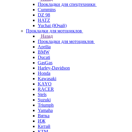
Прокладки для спецтехники
Cummins
DZ 98
HATZ
Yuchai (Ючай)
Прокладки для мотоциклов
Назад
Прокладки для мотоциклов
Aprilia
BMW
Ducati
GasGas
Harley-Davidson
Honda
Kawasaki
KAYO
RACER
Stels
Suzuki
Triumph
Yamaha
Вятка
ИЖ
Китай
КТМ