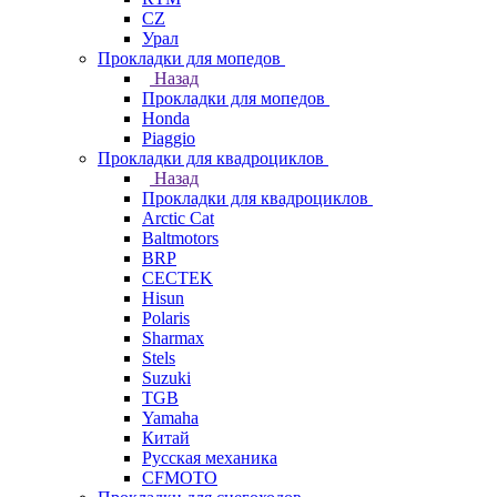
СZ
Урал
Прокладки для мопедов
Назад
Прокладки для мопедов
Honda
Piaggio
Прокладки для квадроциклов
Назад
Прокладки для квадроциклов
Arctic Cat
Baltmotors
BRP
CECTEK
Hisun
Polaris
Sharmax
Stels
Suzuki
TGB
Yamaha
Китай
Русская механика
СFMOTO