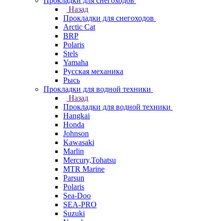
Прокладки для снегоходов
Назад
Прокладки для снегоходов
Arctic Cat
BRP
Polaris
Stels
Yamaha
Русская механика
Рысь
Прокладки для водной техники
Назад
Прокладки для водной техники
Hangkai
Honda
Johnson
Kawasaki
Marlin
Mercury,Tohatsu
MTR Marine
Parsun
Polaris
Sea-Doo
SEA-PRO
Suzuki