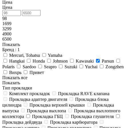
Цена
Цена
98
1699
3299
4900
6500
Показать
Бренд
: 1
Mercuri, Tohatsu
Yamaha
Hangkai
Honda
Johnson
Kawasaki
Parsun
Polaris
Saedoo
Seapro
Suzuki
Yuchai
Zongzhen
Вихрь
Привет
Показать все
Показать
Тип прокладки
Комплект прокладок
Прокладка RAVE клапана
Прокладка адаптер двигателя
Прокладка блока
цилиндра
Прокладка верхней крышки
Прокладка
выпуска
Прокладка выхлопа
Прокладка выхлопного
коллектора
Прокладка ГБЦ
Прокладка глушителя
Прокладка дейдвуда
Прокладка карбюратора
Прокладка картера
Прокладка коллектора
Прокладка