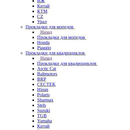
ИЖ
Китай
КТМ
СZ
Урал
Прокладки для мопедов
Назад
Прокладки для мопедов
Honda
Piaggio
Прокладки для квадроциклов
Назад
Прокладки для квадроциклов
Arctic Cat
Baltmotors
BRP
CECTEK
Hisun
Polaris
Sharmax
Stels
Suzuki
TGB
Yamaha
Китай