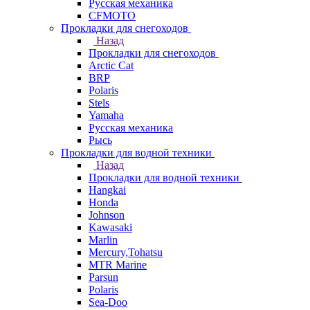
Русская механика
СFMOTO
Прокладки для снегоходов
Назад
Прокладки для снегоходов
Arctic Cat
BRP
Polaris
Stels
Yamaha
Русская механика
Рысь
Прокладки для водной техники
Назад
Прокладки для водной техники
Hangkai
Honda
Johnson
Kawasaki
Marlin
Mercury,Tohatsu
MTR Marine
Parsun
Polaris
Sea-Doo