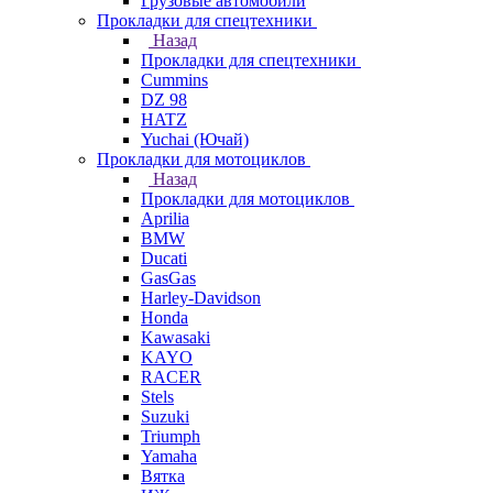
Грузовые автомобили
Прокладки для спецтехники
Назад
Прокладки для спецтехники
Cummins
DZ 98
HATZ
Yuchai (Ючай)
Прокладки для мотоциклов
Назад
Прокладки для мотоциклов
Aprilia
BMW
Ducati
GasGas
Harley-Davidson
Honda
Kawasaki
KAYO
RACER
Stels
Suzuki
Triumph
Yamaha
Вятка