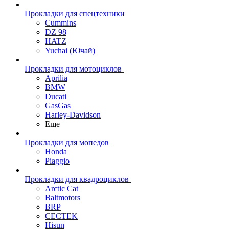
Прокладки для спецтехники
Cummins
DZ 98
HATZ
Yuchai (Ючай)
Прокладки для мотоциклов
Aprilia
BMW
Ducati
GasGas
Harley-Davidson
Еще
Прокладки для мопедов
Honda
Piaggio
Прокладки для квадроциклов
Arctic Cat
Baltmotors
BRP
CECTEK
Hisun