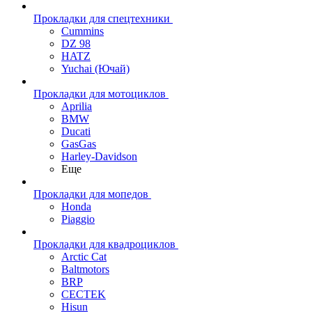
Прокладки для спецтехники
Cummins
DZ 98
HATZ
Yuchai (Ючай)
Прокладки для мотоциклов
Aprilia
BMW
Ducati
GasGas
Harley-Davidson
Еще
Прокладки для мопедов
Honda
Piaggio
Прокладки для квадроциклов
Arctic Cat
Baltmotors
BRP
CECTEK
Hisun