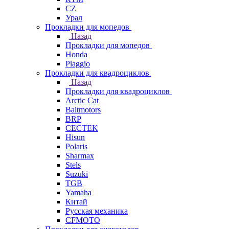
СZ
Урал
Прокладки для мопедов
Назад
Прокладки для мопедов
Honda
Piaggio
Прокладки для квадроциклов
Назад
Прокладки для квадроциклов
Arctic Cat
Baltmotors
BRP
CECTEK
Hisun
Polaris
Sharmax
Stels
Suzuki
TGB
Yamaha
Китай
Русская механика
СFMOTO