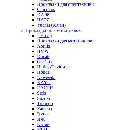
Прокладки для спецтехники
Cummins
DZ 98
HATZ
Yuchai (Ючай)
Прокладки для мотоциклов
Назад
Прокладки для мотоциклов
Aprilia
BMW
Ducati
GasGas
Harley-Davidson
Honda
Kawasaki
KAYO
RACER
Stels
Suzuki
Triumph
Yamaha
Вятка
ИЖ
Китай
КТМ