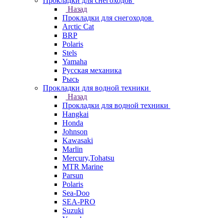
Прокладки для снегоходов
Назад
Прокладки для снегоходов
Arctic Cat
BRP
Polaris
Stels
Yamaha
Русская механика
Рысь
Прокладки для водной техники
Назад
Прокладки для водной техники
Hangkai
Honda
Johnson
Kawasaki
Marlin
Mercury,Tohatsu
MTR Marine
Parsun
Polaris
Sea-Doo
SEA-PRO
Suzuki