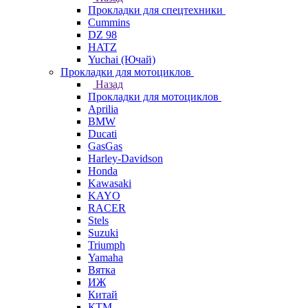
Прокладки для спецтехники
Cummins
DZ 98
HATZ
Yuchai (Ючай)
Прокладки для мотоциклов
Назад
Прокладки для мотоциклов
Aprilia
BMW
Ducati
GasGas
Harley-Davidson
Honda
Kawasaki
KAYO
RACER
Stels
Suzuki
Triumph
Yamaha
Вятка
ИЖ
Китай
КТМ