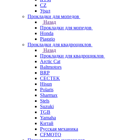
СZ
Урал
Прокладки для мопедов
Назад
Прокладки для мопедов
Honda
Piaggio
Прокладки для квадроциклов
Назад
Прокладки для квадроциклов
Arctic Cat
Baltmotors
BRP
CECTEK
Hisun
Polaris
Sharmax
Stels
Suzuki
TGB
Yamaha
Китай
Русская механика
СFMOTO