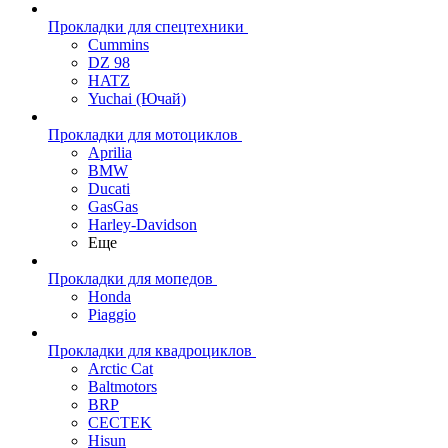
Прокладки для спецтехники
Cummins
DZ 98
HATZ
Yuchai (Ючай)
Прокладки для мотоциклов
Aprilia
BMW
Ducati
GasGas
Harley-Davidson
Еще
Прокладки для мопедов
Honda
Piaggio
Прокладки для квадроциклов
Arctic Cat
Baltmotors
BRP
CECTEK
Hisun