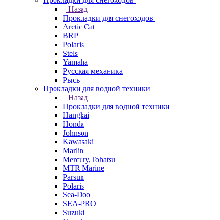
Прокладки для снегоходов
Назад
Прокладки для снегоходов
Arctic Cat
BRP
Polaris
Stels
Yamaha
Русская механика
Рысь
Прокладки для водной техники
Назад
Прокладки для водной техники
Hangkai
Honda
Johnson
Kawasaki
Marlin
Mercury,Tohatsu
MTR Marine
Parsun
Polaris
Sea-Doo
SEA-PRO
Suzuki