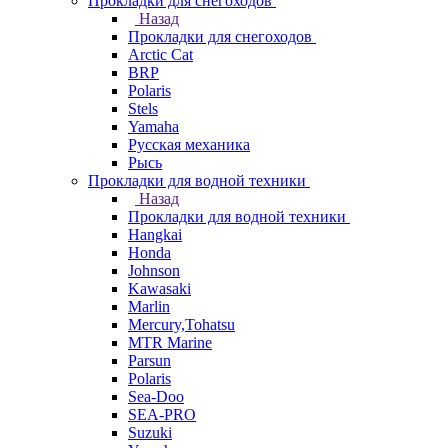
Прокладки для снегоходов
Назад
Прокладки для снегоходов
Arctic Cat
BRP
Polaris
Stels
Yamaha
Русская механика
Рысь
Прокладки для водной техники
Назад
Прокладки для водной техники
Hangkai
Honda
Johnson
Kawasaki
Marlin
Mercury,Tohatsu
MTR Marine
Parsun
Polaris
Sea-Doo
SEA-PRO
Suzuki