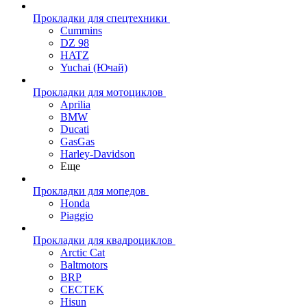
Прокладки для спецтехники
Cummins
DZ 98
HATZ
Yuchai (Ючай)
Прокладки для мотоциклов
Aprilia
BMW
Ducati
GasGas
Harley-Davidson
Еще
Прокладки для мопедов
Honda
Piaggio
Прокладки для квадроциклов
Arctic Cat
Baltmotors
BRP
CECTEK
Hisun