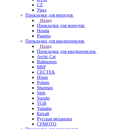
СZ
Урал
Прокладки для мопедов
Назад
Прокладки для мопедов
Honda
Piaggio
Прокладки для квадроциклов
Назад
Прокладки для квадроциклов
Arctic Cat
Baltmotors
BRP
CECTEK
Hisun
Polaris
Sharmax
Stels
Suzuki
TGB
Yamaha
Китай
Русская механика
СFMOTO