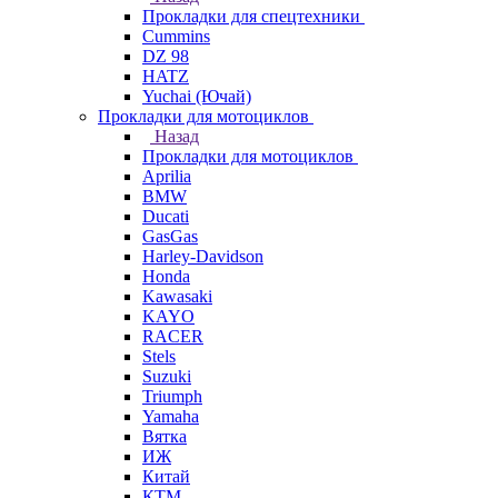
Прокладки для спецтехники
Cummins
DZ 98
HATZ
Yuchai (Ючай)
Прокладки для мотоциклов
Назад
Прокладки для мотоциклов
Aprilia
BMW
Ducati
GasGas
Harley-Davidson
Honda
Kawasaki
KAYO
RACER
Stels
Suzuki
Triumph
Yamaha
Вятка
ИЖ
Китай
КТМ