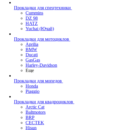
Прокладки для спецтехники
Cummins
DZ 98
HATZ
Yuchai (Ючай)
Прокладки для мотоциклов
Aprilia
BMW
Ducati
GasGas
Harley-Davidson
Еще
Прокладки для мопедов
Honda
Piaggio
Прокладки для квадроциклов
Arctic Cat
Baltmotors
BRP
CECTEK
Hisun