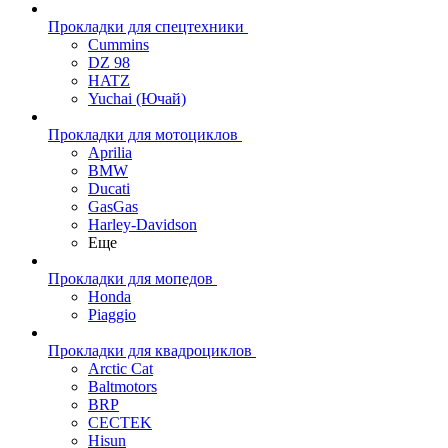
Прокладки для спецтехники
Cummins
DZ 98
HATZ
Yuchai (Ючай)
Прокладки для мотоциклов
Aprilia
BMW
Ducati
GasGas
Harley-Davidson
Еще
Прокладки для мопедов
Honda
Piaggio
Прокладки для квадроциклов
Arctic Cat
Baltmotors
BRP
CECTEK
Hisun