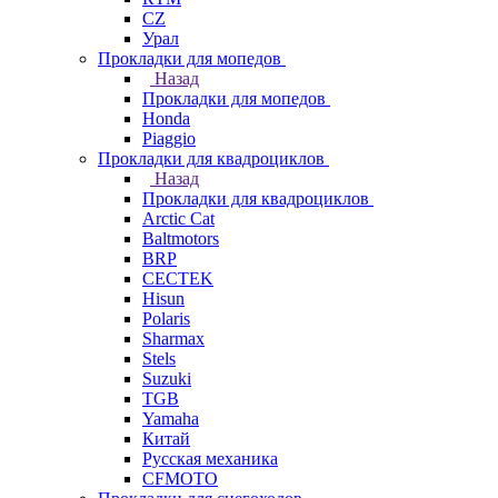
СZ
Урал
Прокладки для мопедов
Назад
Прокладки для мопедов
Honda
Piaggio
Прокладки для квадроциклов
Назад
Прокладки для квадроциклов
Arctic Cat
Baltmotors
BRP
CECTEK
Hisun
Polaris
Sharmax
Stels
Suzuki
TGB
Yamaha
Китай
Русская механика
СFMOTO