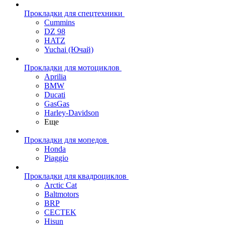
Прокладки для спецтехники
Cummins
DZ 98
HATZ
Yuchai (Ючай)
Прокладки для мотоциклов
Aprilia
BMW
Ducati
GasGas
Harley-Davidson
Еще
Прокладки для мопедов
Honda
Piaggio
Прокладки для квадроциклов
Arctic Cat
Baltmotors
BRP
CECTEK
Hisun