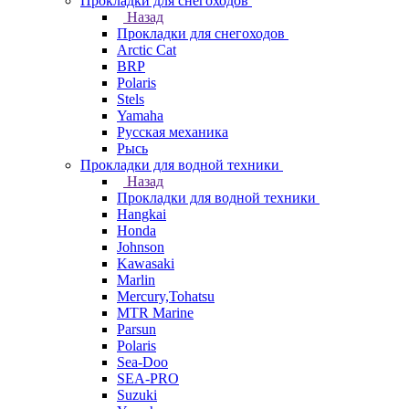
Прокладки для снегоходов
Назад
Прокладки для снегоходов
Arctic Cat
BRP
Polaris
Stels
Yamaha
Русская механика
Рысь
Прокладки для водной техники
Назад
Прокладки для водной техники
Hangkai
Honda
Johnson
Kawasaki
Marlin
Mercury,Tohatsu
MTR Marine
Parsun
Polaris
Sea-Doo
SEA-PRO
Suzuki