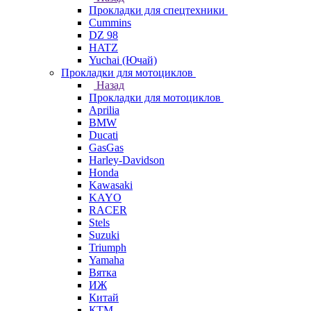
Прокладки для спецтехники
Cummins
DZ 98
HATZ
Yuchai (Ючай)
Прокладки для мотоциклов
Назад
Прокладки для мотоциклов
Aprilia
BMW
Ducati
GasGas
Harley-Davidson
Honda
Kawasaki
KAYO
RACER
Stels
Suzuki
Triumph
Yamaha
Вятка
ИЖ
Китай
КТМ