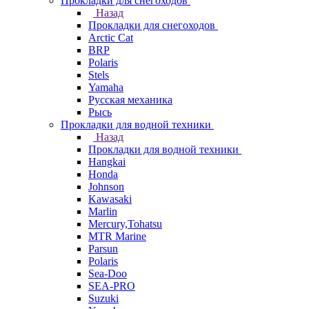
Прокладки для снегоходов
Назад
Прокладки для снегоходов
Arctic Cat
BRP
Polaris
Stels
Yamaha
Русская механика
Рысь
Прокладки для водной техники
Назад
Прокладки для водной техники
Hangkai
Honda
Johnson
Kawasaki
Marlin
Mercury,Tohatsu
MTR Marine
Parsun
Polaris
Sea-Doo
SEA-PRO
Suzuki