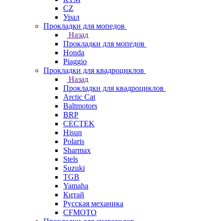
СZ
Урал
Прокладки для мопедов
Назад
Прокладки для мопедов
Honda
Piaggio
Прокладки для квадроциклов
Назад
Прокладки для квадроциклов
Arctic Cat
Baltmotors
BRP
CECTEK
Hisun
Polaris
Sharmax
Stels
Suzuki
TGB
Yamaha
Китай
Русская механика
СFMOTO