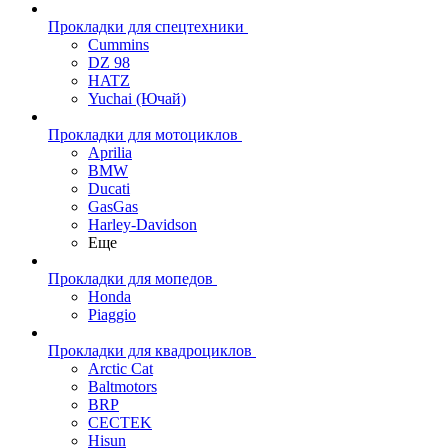
Прокладки для спецтехники
Cummins
DZ 98
HATZ
Yuchai (Ючай)
Прокладки для мотоциклов
Aprilia
BMW
Ducati
GasGas
Harley-Davidson
Еще
Прокладки для мопедов
Honda
Piaggio
Прокладки для квадроциклов
Arctic Cat
Baltmotors
BRP
CECTEK
Hisun