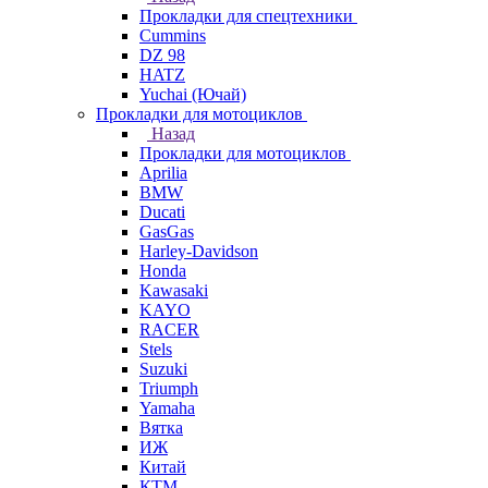
Прокладки для спецтехники
Cummins
DZ 98
HATZ
Yuchai (Ючай)
Прокладки для мотоциклов
Назад
Прокладки для мотоциклов
Aprilia
BMW
Ducati
GasGas
Harley-Davidson
Honda
Kawasaki
KAYO
RACER
Stels
Suzuki
Triumph
Yamaha
Вятка
ИЖ
Китай
КТМ